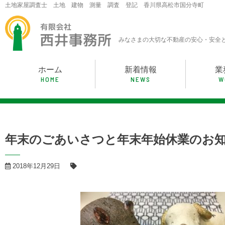
土地家屋調査士 土地 建物 測量 調査 登記 香川県高松市国分寺町
Skip
to
content
みなさまの大切な不動産の安心・安全
ホーム
新着情報
業
HOME
NEWS
W
年末のごあいさつと年末年始休業のお
2018年12月29日